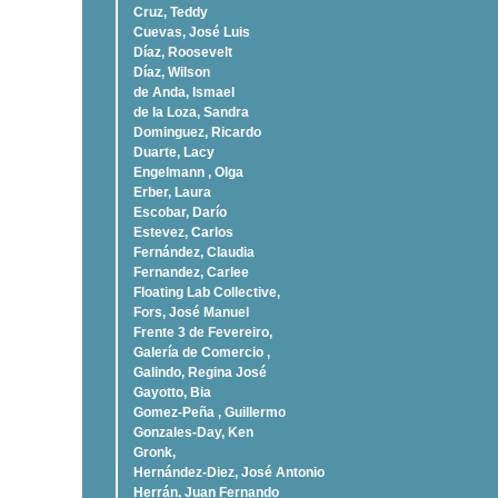
Cruz, Teddy
Cuevas, José Luis
Díaz, Roosevelt
Dí­az, Wilson
de Anda, Ismael
de la Loza, Sandra
Dominguez, Ricardo
Duarte, Lacy
Engelmann , Olga
Erber, Laura
Escobar, Darío
Estevez, Carlos
Fernández, Claudia
Fernandez, Carlee
Floating Lab Collective,
Fors, José Manuel
Frente 3 de Fevereiro,
Galería de Comercio ,
Galindo, Regina José
Gayotto, Bia
Gomez-Peña , Guillermo
Gonzales-Day, Ken
Gronk,
Hernández-Diez, José Antonio
Herrán, Juan Fernando