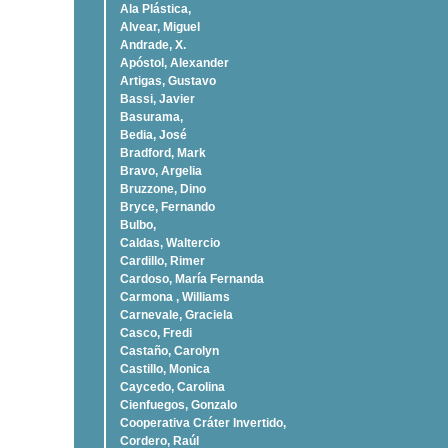
Ala Plástica,
Alvear, Miguel
Andrade, X.
Apóstol, Alexander
Artigas, Gustavo
Bassi, Javier
Basurama,
Bedia, José
Bradford, Mark
Bravo, Argelia
Bruzzone, Dino
Bryce, Fernando
Bulbo,
Caldas, Waltercio
Cardillo, Rimer
Cardoso, Marí­a Fernanda
Carmona , Williams
Carnevale, Graciela
Casco, Fredi
Castaño, Carolyn
Castillo, Monica
Caycedo, Carolina
Cienfuegos, Gonzalo
Cooperativa Cráter Invertido,
Cordero, Raúl