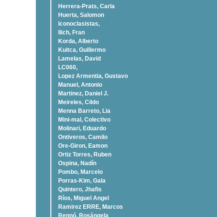
Herrera-Prats, Carla
Huerta, Salomon
Iconoclasistas,
Ilich, Fran
Korda, Alberto
Kuitca, Guillermo
Lamelas, David
LC060,
Lopez Armentia, Gustavo
Manuel, Antonio
Martinez, Daniel J.
Meireles, Cildo
Menna Barreto, Lia
Mini-mal, Colectivo
Molinari, Eduardo
Ontiveros, Camilo
Ore-Giron, Eamon
Ortiz Torres, Ruben
Ospina, Nadí­n
Pombo, Marcelo
Porras-Kim, Gala
Quintero, Jhafis
Rí­os, Miguel Angel
Ramirez ERRE, Marcos
Rennó, Rosángela