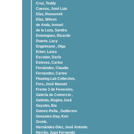
Cruz, Teddy
Cuevas, José Luis
Díaz, Roosevelt
Dí­az, Wilson
de Anda, Ismael
de la Loza, Sandra
Dominguez, Ricardo
Duarte, Lacy
Engelmann , Olga
Erber, Laura
Escobar, Darío
Estevez, Carlos
Fernández, Claudia
Fernandez, Carlee
Floating Lab Collective,
Fors, José Manuel
Frente 3 de Fevereiro,
Galería de Comercio ,
Galindo, Regina José
Gayotto, Bia
Gomez-Peña , Guillermo
Gonzales-Day, Ken
Gronk,
Hernández-Diez, José Antonio
Herrán, Juan Fernando