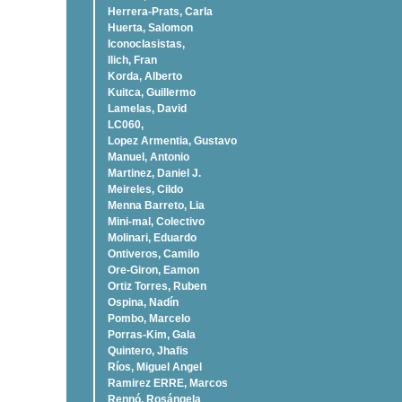
Herrera-Prats, Carla
Huerta, Salomon
Iconoclasistas,
Ilich, Fran
Korda, Alberto
Kuitca, Guillermo
Lamelas, David
LC060,
Lopez Armentia, Gustavo
Manuel, Antonio
Martinez, Daniel J.
Meireles, Cildo
Menna Barreto, Lia
Mini-mal, Colectivo
Molinari, Eduardo
Ontiveros, Camilo
Ore-Giron, Eamon
Ortiz Torres, Ruben
Ospina, Nadí­n
Pombo, Marcelo
Porras-Kim, Gala
Quintero, Jhafis
Rí­os, Miguel Angel
Ramirez ERRE, Marcos
Rennó, Rosángela