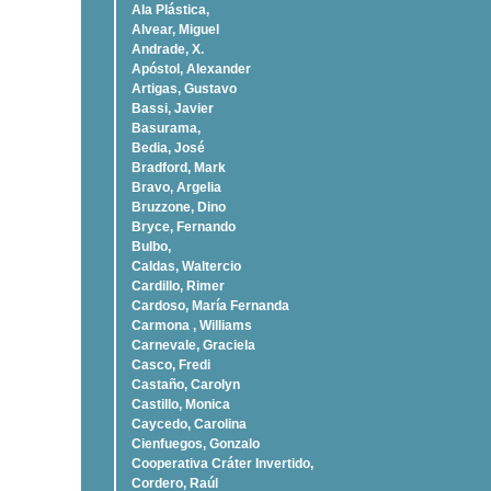
Ala Plástica,
Alvear, Miguel
Andrade, X.
Apóstol, Alexander
Artigas, Gustavo
Bassi, Javier
Basurama,
Bedia, José
Bradford, Mark
Bravo, Argelia
Bruzzone, Dino
Bryce, Fernando
Bulbo,
Caldas, Waltercio
Cardillo, Rimer
Cardoso, Marí­a Fernanda
Carmona , Williams
Carnevale, Graciela
Casco, Fredi
Castaño, Carolyn
Castillo, Monica
Caycedo, Carolina
Cienfuegos, Gonzalo
Cooperativa Cráter Invertido,
Cordero, Raúl