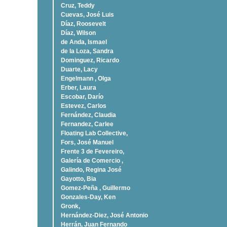
Cruz, Teddy
Cuevas, José Luis
Díaz, Roosevelt
Dí­az, Wilson
de Anda, Ismael
de la Loza, Sandra
Dominguez, Ricardo
Duarte, Lacy
Engelmann , Olga
Erber, Laura
Escobar, Darío
Estevez, Carlos
Fernández, Claudia
Fernandez, Carlee
Floating Lab Collective,
Fors, José Manuel
Frente 3 de Fevereiro,
Galería de Comercio ,
Galindo, Regina José
Gayotto, Bia
Gomez-Peña , Guillermo
Gonzales-Day, Ken
Gronk,
Hernández-Diez, José Antonio
Herrán, Juan Fernando