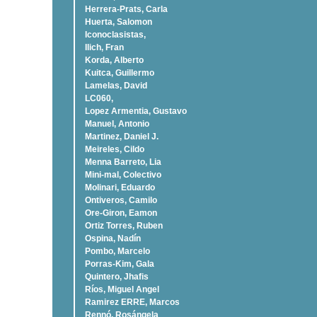
Herrera-Prats, Carla
Huerta, Salomon
Iconoclasistas,
Ilich, Fran
Korda, Alberto
Kuitca, Guillermo
Lamelas, David
LC060,
Lopez Armentia, Gustavo
Manuel, Antonio
Martinez, Daniel J.
Meireles, Cildo
Menna Barreto, Lia
Mini-mal, Colectivo
Molinari, Eduardo
Ontiveros, Camilo
Ore-Giron, Eamon
Ortiz Torres, Ruben
Ospina, Nadí­n
Pombo, Marcelo
Porras-Kim, Gala
Quintero, Jhafis
Rí­os, Miguel Angel
Ramirez ERRE, Marcos
Rennó, Rosángela