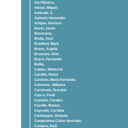
Ala Plástica,
Alvear, Miguel
Andrade, X.
Apóstol, Alexander
Artigas, Gustavo
Bassi, Javier
Basurama,
Bedia, José
Bradford, Mark
Bravo, Argelia
Bruzzone, Dino
Bryce, Fernando
Bulbo,
Caldas, Waltercio
Cardillo, Rimer
Cardoso, Marí­a Fernanda
Carmona , Williams
Carnevale, Graciela
Casco, Fredi
Castaño, Carolyn
Castillo, Monica
Caycedo, Carolina
Cienfuegos, Gonzalo
Cooperativa Cráter Invertido,
Cordero, Raúl