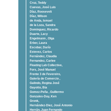
Cruz, Teddy
Cuevas, José Luis
Díaz, Roosevelt
Dí­az, Wilson
de Anda, Ismael
de la Loza, Sandra
Dominguez, Ricardo
Duarte, Lacy
Engelmann , Olga
Erber, Laura
Escobar, Darío
Estevez, Carlos
Fernández, Claudia
Fernandez, Carlee
Floating Lab Collective,
Fors, José Manuel
Frente 3 de Fevereiro,
Galería de Comercio ,
Galindo, Regina José
Gayotto, Bia
Gomez-Peña , Guillermo
Gonzales-Day, Ken
Gronk,
Hernández-Diez, José Antonio
Herrán, Juan Fernando