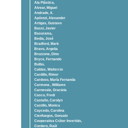
Ala Plástica,
Alvear, Miguel
Andrade, X.
Apóstol, Alexander
Artigas, Gustavo
Bassi, Javier
Basurama,
Bedia, José
Bradford, Mark
Bravo, Argelia
Bruzzone, Dino
Bryce, Fernando
Bulbo,
Caldas, Waltercio
Cardillo, Rimer
Cardoso, Marí­a Fernanda
Carmona , Williams
Carnevale, Graciela
Casco, Fredi
Castaño, Carolyn
Castillo, Monica
Caycedo, Carolina
Cienfuegos, Gonzalo
Cooperativa Cráter Invertido,
Cordero, Raúl