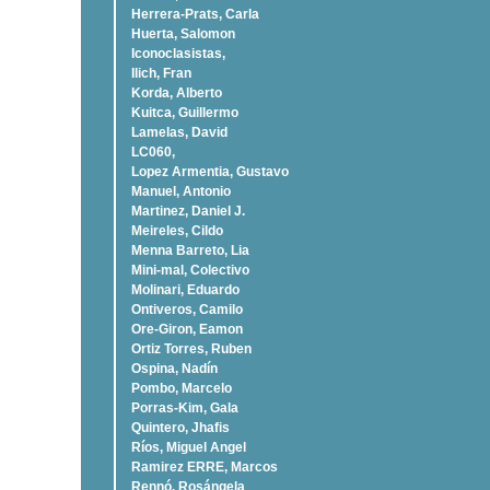
Herrera-Prats, Carla
Huerta, Salomon
Iconoclasistas,
Ilich, Fran
Korda, Alberto
Kuitca, Guillermo
Lamelas, David
LC060,
Lopez Armentia, Gustavo
Manuel, Antonio
Martinez, Daniel J.
Meireles, Cildo
Menna Barreto, Lia
Mini-mal, Colectivo
Molinari, Eduardo
Ontiveros, Camilo
Ore-Giron, Eamon
Ortiz Torres, Ruben
Ospina, Nadí­n
Pombo, Marcelo
Porras-Kim, Gala
Quintero, Jhafis
Rí­os, Miguel Angel
Ramirez ERRE, Marcos
Rennó, Rosángela