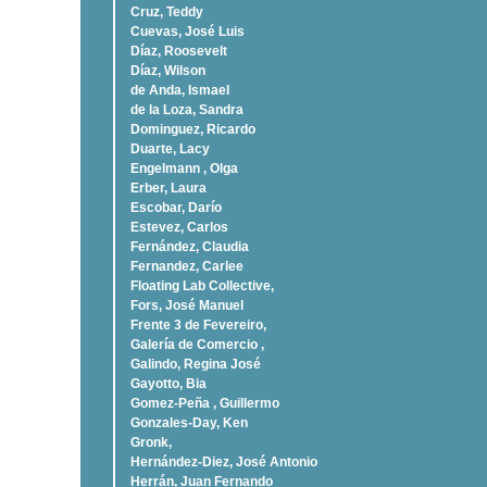
Cruz, Teddy
Cuevas, José Luis
Díaz, Roosevelt
Dí­az, Wilson
de Anda, Ismael
de la Loza, Sandra
Dominguez, Ricardo
Duarte, Lacy
Engelmann , Olga
Erber, Laura
Escobar, Darío
Estevez, Carlos
Fernández, Claudia
Fernandez, Carlee
Floating Lab Collective,
Fors, José Manuel
Frente 3 de Fevereiro,
Galería de Comercio ,
Galindo, Regina José
Gayotto, Bia
Gomez-Peña , Guillermo
Gonzales-Day, Ken
Gronk,
Hernández-Diez, José Antonio
Herrán, Juan Fernando