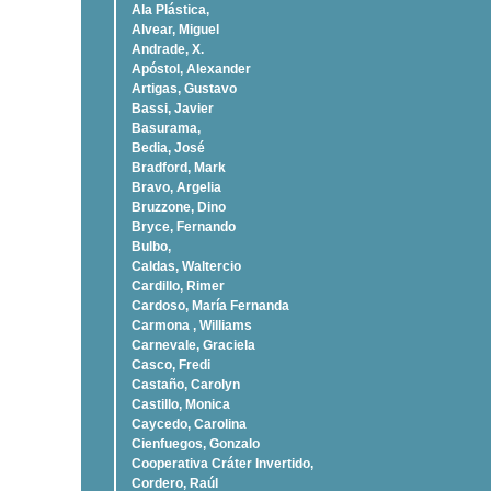
Ala Plástica,
Alvear, Miguel
Andrade, X.
Apóstol, Alexander
Artigas, Gustavo
Bassi, Javier
Basurama,
Bedia, José
Bradford, Mark
Bravo, Argelia
Bruzzone, Dino
Bryce, Fernando
Bulbo,
Caldas, Waltercio
Cardillo, Rimer
Cardoso, Marí­a Fernanda
Carmona , Williams
Carnevale, Graciela
Casco, Fredi
Castaño, Carolyn
Castillo, Monica
Caycedo, Carolina
Cienfuegos, Gonzalo
Cooperativa Cráter Invertido,
Cordero, Raúl