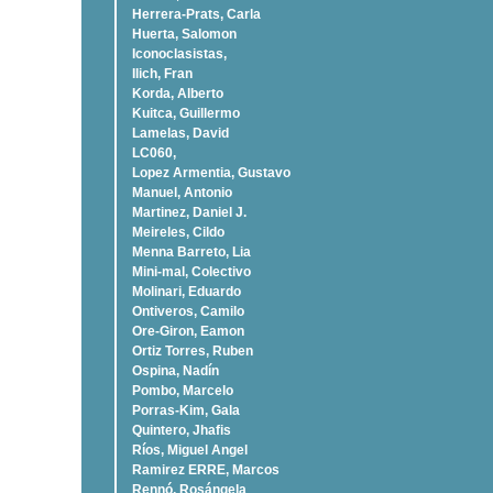
Herrera-Prats, Carla
Huerta, Salomon
Iconoclasistas,
Ilich, Fran
Korda, Alberto
Kuitca, Guillermo
Lamelas, David
LC060,
Lopez Armentia, Gustavo
Manuel, Antonio
Martinez, Daniel J.
Meireles, Cildo
Menna Barreto, Lia
Mini-mal, Colectivo
Molinari, Eduardo
Ontiveros, Camilo
Ore-Giron, Eamon
Ortiz Torres, Ruben
Ospina, Nadí­n
Pombo, Marcelo
Porras-Kim, Gala
Quintero, Jhafis
Rí­os, Miguel Angel
Ramirez ERRE, Marcos
Rennó, Rosángela