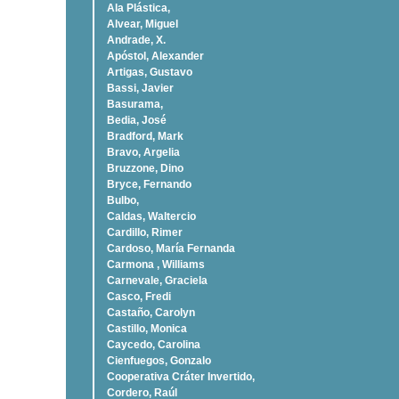
Ala Plástica,
Alvear, Miguel
Andrade, X.
Apóstol, Alexander
Artigas, Gustavo
Bassi, Javier
Basurama,
Bedia, José
Bradford, Mark
Bravo, Argelia
Bruzzone, Dino
Bryce, Fernando
Bulbo,
Caldas, Waltercio
Cardillo, Rimer
Cardoso, Marí­a Fernanda
Carmona , Williams
Carnevale, Graciela
Casco, Fredi
Castaño, Carolyn
Castillo, Monica
Caycedo, Carolina
Cienfuegos, Gonzalo
Cooperativa Cráter Invertido,
Cordero, Raúl