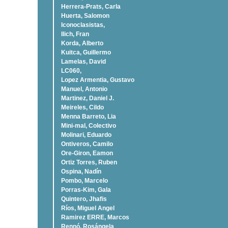
Herrera-Prats, Carla
Huerta, Salomon
Iconoclasistas,
Ilich, Fran
Korda, Alberto
Kuitca, Guillermo
Lamelas, David
LC060,
Lopez Armentia, Gustavo
Manuel, Antonio
Martinez, Daniel J.
Meireles, Cildo
Menna Barreto, Lia
Mini-mal, Colectivo
Molinari, Eduardo
Ontiveros, Camilo
Ore-Giron, Eamon
Ortiz Torres, Ruben
Ospina, Nadí­n
Pombo, Marcelo
Porras-Kim, Gala
Quintero, Jhafis
Rí­os, Miguel Angel
Ramirez ERRE, Marcos
Rennó, Rosángela