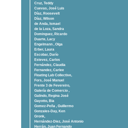
Cruz, Teddy
Cuevas, José Luis
Díaz, Roosevelt
Dí­az, Wilson
de Anda, Ismael
de la Loza, Sandra
Dominguez, Ricardo
Duarte, Lacy
Engelmann , Olga
Erber, Laura
Escobar, Darío
Estevez, Carlos
Fernández, Claudia
Fernandez, Carlee
Floating Lab Collective,
Fors, José Manuel
Frente 3 de Fevereiro,
Galería de Comercio ,
Galindo, Regina José
Gayotto, Bia
Gomez-Peña , Guillermo
Gonzales-Day, Ken
Gronk,
Hernández-Diez, José Antonio
Herrán, Juan Fernando