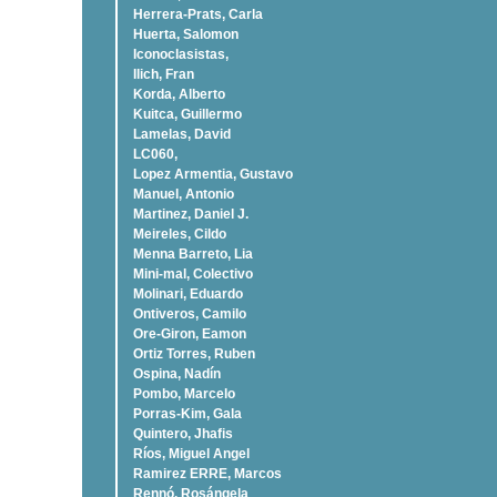
Herrera-Prats, Carla
Huerta, Salomon
Iconoclasistas,
Ilich, Fran
Korda, Alberto
Kuitca, Guillermo
Lamelas, David
LC060,
Lopez Armentia, Gustavo
Manuel, Antonio
Martinez, Daniel J.
Meireles, Cildo
Menna Barreto, Lia
Mini-mal, Colectivo
Molinari, Eduardo
Ontiveros, Camilo
Ore-Giron, Eamon
Ortiz Torres, Ruben
Ospina, Nadí­n
Pombo, Marcelo
Porras-Kim, Gala
Quintero, Jhafis
Rí­os, Miguel Angel
Ramirez ERRE, Marcos
Rennó, Rosángela