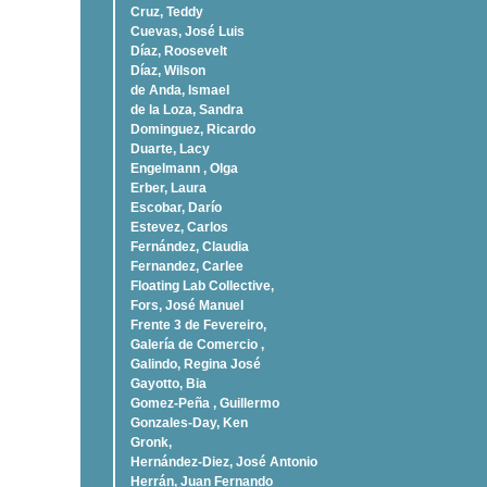
Cruz, Teddy
Cuevas, José Luis
Díaz, Roosevelt
Dí­az, Wilson
de Anda, Ismael
de la Loza, Sandra
Dominguez, Ricardo
Duarte, Lacy
Engelmann , Olga
Erber, Laura
Escobar, Darío
Estevez, Carlos
Fernández, Claudia
Fernandez, Carlee
Floating Lab Collective,
Fors, José Manuel
Frente 3 de Fevereiro,
Galería de Comercio ,
Galindo, Regina José
Gayotto, Bia
Gomez-Peña , Guillermo
Gonzales-Day, Ken
Gronk,
Hernández-Diez, José Antonio
Herrán, Juan Fernando