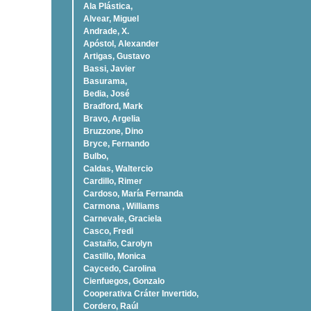
Ala Plástica,
Alvear, Miguel
Andrade, X.
Apóstol, Alexander
Artigas, Gustavo
Bassi, Javier
Basurama,
Bedia, José
Bradford, Mark
Bravo, Argelia
Bruzzone, Dino
Bryce, Fernando
Bulbo,
Caldas, Waltercio
Cardillo, Rimer
Cardoso, Marí­a Fernanda
Carmona , Williams
Carnevale, Graciela
Casco, Fredi
Castaño, Carolyn
Castillo, Monica
Caycedo, Carolina
Cienfuegos, Gonzalo
Cooperativa Cráter Invertido,
Cordero, Raúl