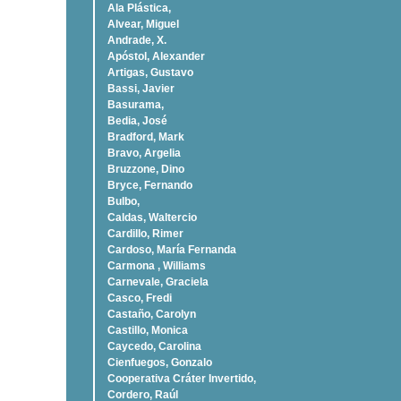
Ala Plástica,
Alvear, Miguel
Andrade, X.
Apóstol, Alexander
Artigas, Gustavo
Bassi, Javier
Basurama,
Bedia, José
Bradford, Mark
Bravo, Argelia
Bruzzone, Dino
Bryce, Fernando
Bulbo,
Caldas, Waltercio
Cardillo, Rimer
Cardoso, Marí­a Fernanda
Carmona , Williams
Carnevale, Graciela
Casco, Fredi
Castaño, Carolyn
Castillo, Monica
Caycedo, Carolina
Cienfuegos, Gonzalo
Cooperativa Cráter Invertido,
Cordero, Raúl