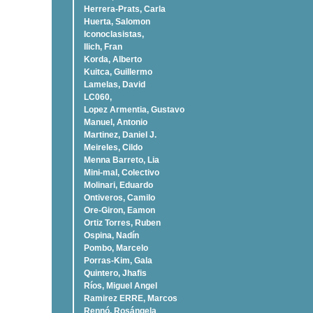
Herrera-Prats, Carla
Huerta, Salomon
Iconoclasistas,
Ilich, Fran
Korda, Alberto
Kuitca, Guillermo
Lamelas, David
LC060,
Lopez Armentia, Gustavo
Manuel, Antonio
Martinez, Daniel J.
Meireles, Cildo
Menna Barreto, Lia
Mini-mal, Colectivo
Molinari, Eduardo
Ontiveros, Camilo
Ore-Giron, Eamon
Ortiz Torres, Ruben
Ospina, Nadí­n
Pombo, Marcelo
Porras-Kim, Gala
Quintero, Jhafis
Rí­os, Miguel Angel
Ramirez ERRE, Marcos
Rennó, Rosángela