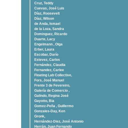
Cruz, Teddy
Cuevas, José Luis
Díaz, Roosevelt
Dí­az, Wilson
de Anda, Ismael
de la Loza, Sandra
Dominguez, Ricardo
Duarte, Lacy
Engelmann , Olga
Erber, Laura
Escobar, Darío
Estevez, Carlos
Fernández, Claudia
Fernandez, Carlee
Floating Lab Collective,
Fors, José Manuel
Frente 3 de Fevereiro,
Galería de Comercio ,
Galindo, Regina José
Gayotto, Bia
Gomez-Peña , Guillermo
Gonzales-Day, Ken
Gronk,
Hernández-Diez, José Antonio
Herrán, Juan Fernando