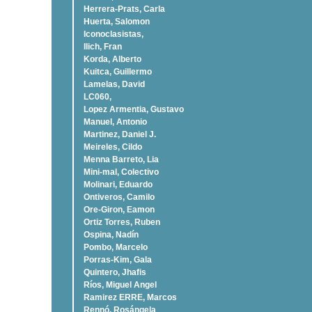
Herrera-Prats, Carla
Huerta, Salomon
Iconoclasistas,
Ilich, Fran
Korda, Alberto
Kuitca, Guillermo
Lamelas, David
LC060,
Lopez Armentia, Gustavo
Manuel, Antonio
Martinez, Daniel J.
Meireles, Cildo
Menna Barreto, Lia
Mini-mal, Colectivo
Molinari, Eduardo
Ontiveros, Camilo
Ore-Giron, Eamon
Ortiz Torres, Ruben
Ospina, Nadí­n
Pombo, Marcelo
Porras-Kim, Gala
Quintero, Jhafis
Rí­os, Miguel Angel
Ramirez ERRE, Marcos
Rennó, Rosángela