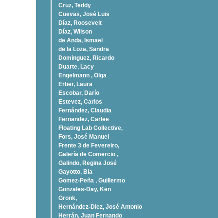
Cruz, Teddy
Cuevas, José Luis
Díaz, Roosevelt
Dí­az, Wilson
de Anda, Ismael
de la Loza, Sandra
Dominguez, Ricardo
Duarte, Lacy
Engelmann , Olga
Erber, Laura
Escobar, Darío
Estevez, Carlos
Fernández, Claudia
Fernandez, Carlee
Floating Lab Collective,
Fors, José Manuel
Frente 3 de Fevereiro,
Galería de Comercio ,
Galindo, Regina José
Gayotto, Bia
Gomez-Peña , Guillermo
Gonzales-Day, Ken
Gronk,
Hernández-Diez, José Antonio
Herrán, Juan Fernando