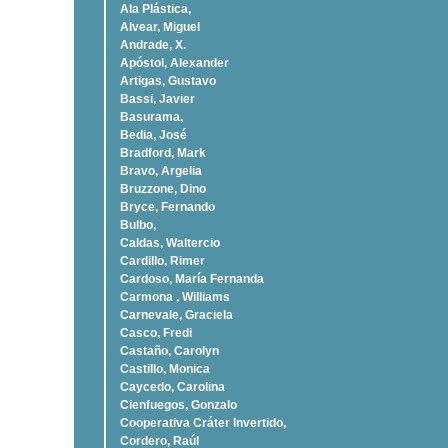
Ala Plástica,
Alvear, Miguel
Andrade, X.
Apóstol, Alexander
Artigas, Gustavo
Bassi, Javier
Basurama,
Bedia, José
Bradford, Mark
Bravo, Argelia
Bruzzone, Dino
Bryce, Fernando
Bulbo,
Caldas, Waltercio
Cardillo, Rimer
Cardoso, Marí­a Fernanda
Carmona , Williams
Carnevale, Graciela
Casco, Fredi
Castaño, Carolyn
Castillo, Monica
Caycedo, Carolina
Cienfuegos, Gonzalo
Cooperativa Cráter Invertido,
Cordero, Raúl