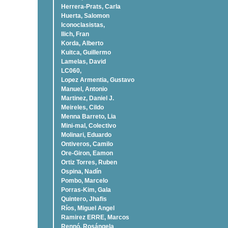
Herrera-Prats, Carla
Huerta, Salomon
Iconoclasistas,
Ilich, Fran
Korda, Alberto
Kuitca, Guillermo
Lamelas, David
LC060,
Lopez Armentia, Gustavo
Manuel, Antonio
Martinez, Daniel J.
Meireles, Cildo
Menna Barreto, Lia
Mini-mal, Colectivo
Molinari, Eduardo
Ontiveros, Camilo
Ore-Giron, Eamon
Ortiz Torres, Ruben
Ospina, Nadí­n
Pombo, Marcelo
Porras-Kim, Gala
Quintero, Jhafis
Rí­os, Miguel Angel
Ramirez ERRE, Marcos
Rennó, Rosángela