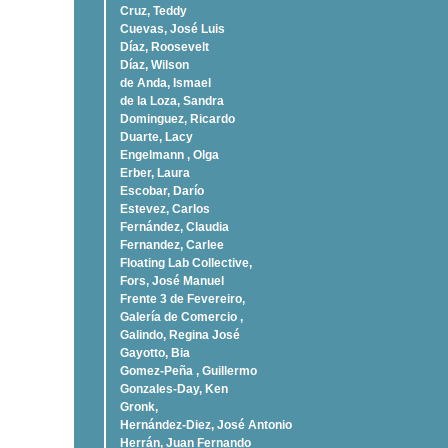
Cruz, Teddy
Cuevas, José Luis
Díaz, Roosevelt
Dí­az, Wilson
de Anda, Ismael
de la Loza, Sandra
Dominguez, Ricardo
Duarte, Lacy
Engelmann , Olga
Erber, Laura
Escobar, Darío
Estevez, Carlos
Fernández, Claudia
Fernandez, Carlee
Floating Lab Collective,
Fors, José Manuel
Frente 3 de Fevereiro,
Galería de Comercio ,
Galindo, Regina José
Gayotto, Bia
Gomez-Peña , Guillermo
Gonzales-Day, Ken
Gronk,
Hernández-Diez, José Antonio
Herrán, Juan Fernando