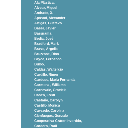
Ala Plástica,
Alvear, Miguel
Andrade, X.
Apóstol, Alexander
Artigas, Gustavo
Bassi, Javier
Basurama,
Bedia, José
Bradford, Mark
Bravo, Argelia
Bruzzone, Dino
Bryce, Fernando
Bulbo,
Caldas, Waltercio
Cardillo, Rimer
Cardoso, Marí­a Fernanda
Carmona , Williams
Carnevale, Graciela
Casco, Fredi
Castaño, Carolyn
Castillo, Monica
Caycedo, Carolina
Cienfuegos, Gonzalo
Cooperativa Cráter Invertido,
Cordero, Raúl