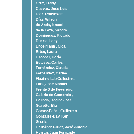
Cruz, Teddy
Cuevas, José Luis
Díaz, Roosevelt
Dí­az, Wilson
de Anda, Ismael
de la Loza, Sandra
Dominguez, Ricardo
Duarte, Lacy
Engelmann , Olga
Erber, Laura
Escobar, Darío
Estevez, Carlos
Fernández, Claudia
Fernandez, Carlee
Floating Lab Collective,
Fors, José Manuel
Frente 3 de Fevereiro,
Galería de Comercio ,
Galindo, Regina José
Gayotto, Bia
Gomez-Peña , Guillermo
Gonzales-Day, Ken
Gronk,
Hernández-Diez, José Antonio
Herrán, Juan Fernando