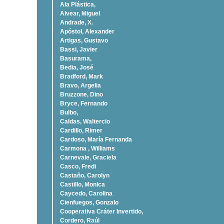
Ala Plástica,
Alvear, Miguel
Andrade, X.
Apóstol, Alexander
Artigas, Gustavo
Bassi, Javier
Basurama,
Bedia, José
Bradford, Mark
Bravo, Argelia
Bruzzone, Dino
Bryce, Fernando
Bulbo,
Caldas, Waltercio
Cardillo, Rimer
Cardoso, Marí­a Fernanda
Carmona , Williams
Carnevale, Graciela
Casco, Fredi
Castaño, Carolyn
Castillo, Monica
Caycedo, Carolina
Cienfuegos, Gonzalo
Cooperativa Cráter Invertido,
Cordero, Raúl