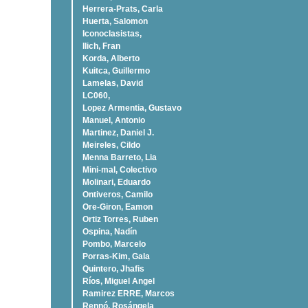
Herrera-Prats, Carla
Huerta, Salomon
Iconoclasistas,
Ilich, Fran
Korda, Alberto
Kuitca, Guillermo
Lamelas, David
LC060,
Lopez Armentia, Gustavo
Manuel, Antonio
Martinez, Daniel J.
Meireles, Cildo
Menna Barreto, Lia
Mini-mal, Colectivo
Molinari, Eduardo
Ontiveros, Camilo
Ore-Giron, Eamon
Ortiz Torres, Ruben
Ospina, Nadí­n
Pombo, Marcelo
Porras-Kim, Gala
Quintero, Jhafis
Rí­os, Miguel Angel
Ramirez ERRE, Marcos
Rennó, Rosángela