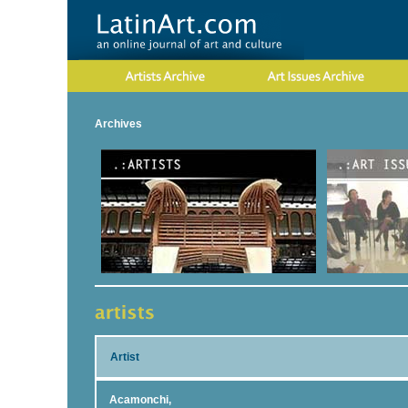
Archives
Artist
Acamonchi,