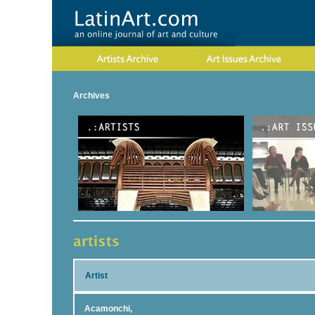
Archives
Artist
Acamonchi,