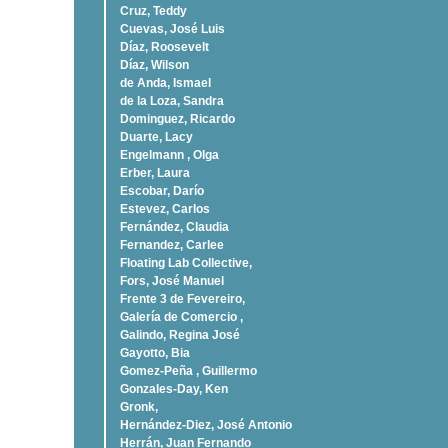
Cruz, Teddy
Cuevas, José Luis
Díaz, Roosevelt
Dí­az, Wilson
de Anda, Ismael
de la Loza, Sandra
Dominguez, Ricardo
Duarte, Lacy
Engelmann , Olga
Erber, Laura
Escobar, Darío
Estevez, Carlos
Fernández, Claudia
Fernandez, Carlee
Floating Lab Collective,
Fors, José Manuel
Frente 3 de Fevereiro,
Galería de Comercio ,
Galindo, Regina José
Gayotto, Bia
Gomez-Peña , Guillermo
Gonzales-Day, Ken
Gronk,
Hernández-Diez, José Antonio
Herrán, Juan Fernando