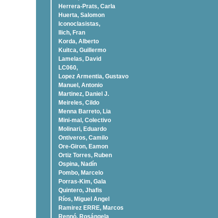
Herrera-Prats, Carla
Huerta, Salomon
Iconoclasistas,
Ilich, Fran
Korda, Alberto
Kuitca, Guillermo
Lamelas, David
LC060,
Lopez Armentia, Gustavo
Manuel, Antonio
Martinez, Daniel J.
Meireles, Cildo
Menna Barreto, Lia
Mini-mal, Colectivo
Molinari, Eduardo
Ontiveros, Camilo
Ore-Giron, Eamon
Ortiz Torres, Ruben
Ospina, Nadí­n
Pombo, Marcelo
Porras-Kim, Gala
Quintero, Jhafis
Rí­os, Miguel Angel
Ramirez ERRE, Marcos
Rennó, Rosángela