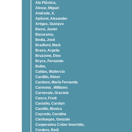
Ala Plástica,
Alvear, Miguel
Andrade, X.
Apóstol, Alexander
Artigas, Gustavo
Bassi, Javier
Basurama,
Bedia, José
Bradford, Mark
Bravo, Argelia
Bruzzone, Dino
Bryce, Fernando
Bulbo,
Caldas, Waltercio
Cardillo, Rimer
Cardoso, Marí­a Fernanda
Carmona , Williams
Carnevale, Graciela
Casco, Fredi
Castaño, Carolyn
Castillo, Monica
Caycedo, Carolina
Cienfuegos, Gonzalo
Cooperativa Cráter Invertido,
Cordero, Raúl