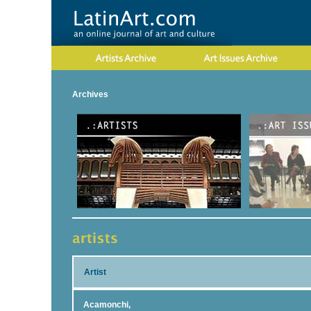
Archives
Artist
Acamonchi,