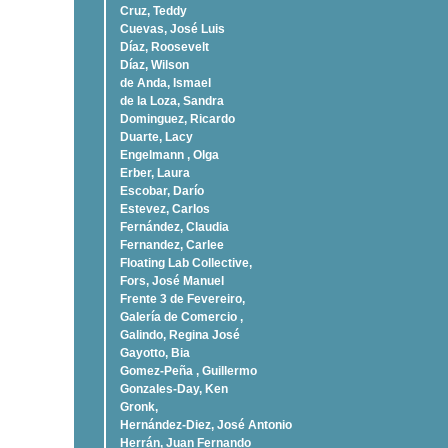
Cruz, Teddy
Cuevas, José Luis
Díaz, Roosevelt
Dí­az, Wilson
de Anda, Ismael
de la Loza, Sandra
Dominguez, Ricardo
Duarte, Lacy
Engelmann , Olga
Erber, Laura
Escobar, Darío
Estevez, Carlos
Fernández, Claudia
Fernandez, Carlee
Floating Lab Collective,
Fors, José Manuel
Frente 3 de Fevereiro,
Galería de Comercio ,
Galindo, Regina José
Gayotto, Bia
Gomez-Peña , Guillermo
Gonzales-Day, Ken
Gronk,
Hernández-Diez, José Antonio
Herrán, Juan Fernando