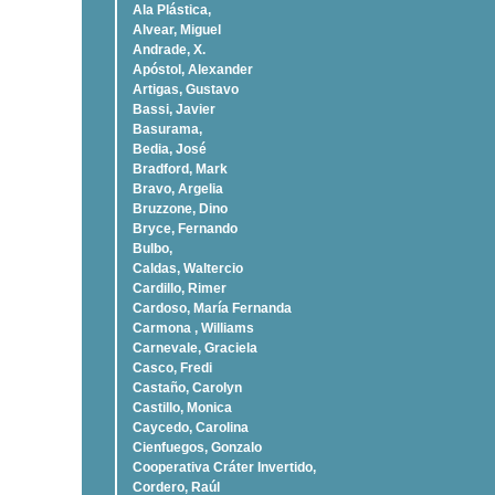
Ala Plástica,
Alvear, Miguel
Andrade, X.
Apóstol, Alexander
Artigas, Gustavo
Bassi, Javier
Basurama,
Bedia, José
Bradford, Mark
Bravo, Argelia
Bruzzone, Dino
Bryce, Fernando
Bulbo,
Caldas, Waltercio
Cardillo, Rimer
Cardoso, Marí­a Fernanda
Carmona , Williams
Carnevale, Graciela
Casco, Fredi
Castaño, Carolyn
Castillo, Monica
Caycedo, Carolina
Cienfuegos, Gonzalo
Cooperativa Cráter Invertido,
Cordero, Raúl