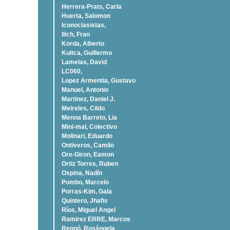
Herrera-Prats, Carla
Huerta, Salomon
Iconoclasistas,
Ilich, Fran
Korda, Alberto
Kuitca, Guillermo
Lamelas, David
LC060,
Lopez Armentia, Gustavo
Manuel, Antonio
Martinez, Daniel J.
Meireles, Cildo
Menna Barreto, Lia
Mini-mal, Colectivo
Molinari, Eduardo
Ontiveros, Camilo
Ore-Giron, Eamon
Ortiz Torres, Ruben
Ospina, Nadí­n
Pombo, Marcelo
Porras-Kim, Gala
Quintero, Jhafis
Rí­os, Miguel Angel
Ramirez ERRE, Marcos
Rennó, Rosángela