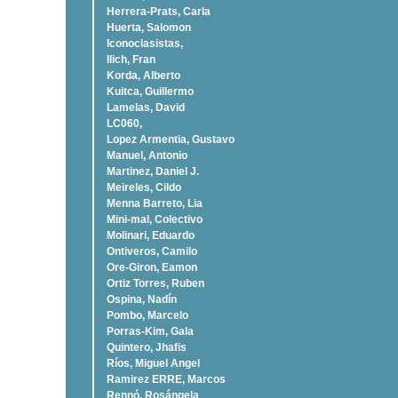
Herrera-Prats, Carla
Huerta, Salomon
Iconoclasistas,
Ilich, Fran
Korda, Alberto
Kuitca, Guillermo
Lamelas, David
LC060,
Lopez Armentia, Gustavo
Manuel, Antonio
Martinez, Daniel J.
Meireles, Cildo
Menna Barreto, Lia
Mini-mal, Colectivo
Molinari, Eduardo
Ontiveros, Camilo
Ore-Giron, Eamon
Ortiz Torres, Ruben
Ospina, Nadí­n
Pombo, Marcelo
Porras-Kim, Gala
Quintero, Jhafis
Rí­os, Miguel Angel
Ramirez ERRE, Marcos
Rennó, Rosángela