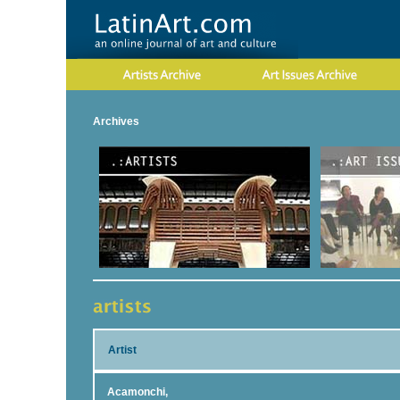
Archives
Artist
Acamonchi,