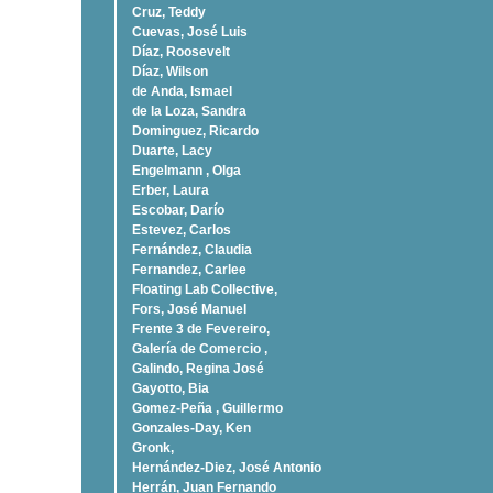
Cruz, Teddy
Cuevas, José Luis
Díaz, Roosevelt
Dí­az, Wilson
de Anda, Ismael
de la Loza, Sandra
Dominguez, Ricardo
Duarte, Lacy
Engelmann , Olga
Erber, Laura
Escobar, Darío
Estevez, Carlos
Fernández, Claudia
Fernandez, Carlee
Floating Lab Collective,
Fors, José Manuel
Frente 3 de Fevereiro,
Galería de Comercio ,
Galindo, Regina José
Gayotto, Bia
Gomez-Peña , Guillermo
Gonzales-Day, Ken
Gronk,
Hernández-Diez, José Antonio
Herrán, Juan Fernando