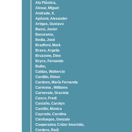
Ala Plástica,
Alvear, Miguel
Andrade, X.
Apóstol, Alexander
Artigas, Gustavo
Bassi, Javier
Basurama,
Bedia, José
Bradford, Mark
Bravo, Argelia
Bruzzone, Dino
Bryce, Fernando
Bulbo,
Caldas, Waltercio
Cardillo, Rimer
Cardoso, Marí­a Fernanda
Carmona , Williams
Carnevale, Graciela
Casco, Fredi
Castaño, Carolyn
Castillo, Monica
Caycedo, Carolina
Cienfuegos, Gonzalo
Cooperativa Cráter Invertido,
Cordero, Raúl