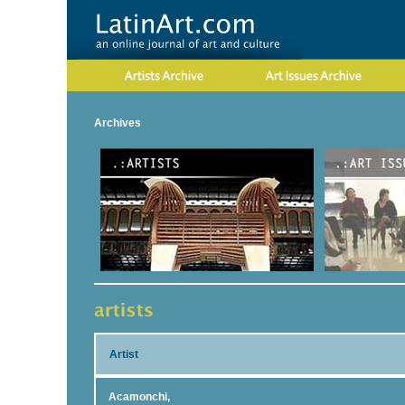
Archives
Artist
Acamonchi,