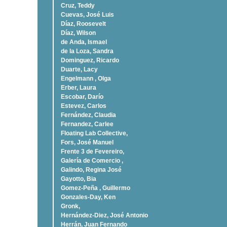
Cruz, Teddy
Cuevas, José Luis
Díaz, Roosevelt
Dí­az, Wilson
de Anda, Ismael
de la Loza, Sandra
Dominguez, Ricardo
Duarte, Lacy
Engelmann , Olga
Erber, Laura
Escobar, Darío
Estevez, Carlos
Fernández, Claudia
Fernandez, Carlee
Floating Lab Collective,
Fors, José Manuel
Frente 3 de Fevereiro,
Galería de Comercio ,
Galindo, Regina José
Gayotto, Bia
Gomez-Peña , Guillermo
Gonzales-Day, Ken
Gronk,
Hernández-Diez, José Antonio
Herrán, Juan Fernando