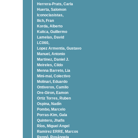
Herrera-Prats, Carla
Huerta, Salomon
Iconoclasistas,
Ilich, Fran
Korda, Alberto
Kuitca, Guillermo
Lamelas, David
LC060,
Lopez Armentia, Gustavo
Manuel, Antonio
Martinez, Daniel J.
Meireles, Cildo
Menna Barreto, Lia
Mini-mal, Colectivo
Molinari, Eduardo
Ontiveros, Camilo
Ore-Giron, Eamon
Ortiz Torres, Ruben
Ospina, Nadí­n
Pombo, Marcelo
Porras-Kim, Gala
Quintero, Jhafis
Rí­os, Miguel Angel
Ramirez ERRE, Marcos
Rennó, Rosángela