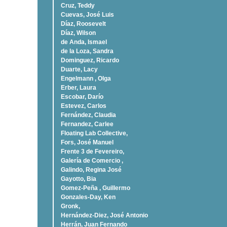
Cruz, Teddy
Cuevas, José Luis
Díaz, Roosevelt
Dí­az, Wilson
de Anda, Ismael
de la Loza, Sandra
Dominguez, Ricardo
Duarte, Lacy
Engelmann , Olga
Erber, Laura
Escobar, Darío
Estevez, Carlos
Fernández, Claudia
Fernandez, Carlee
Floating Lab Collective,
Fors, José Manuel
Frente 3 de Fevereiro,
Galería de Comercio ,
Galindo, Regina José
Gayotto, Bia
Gomez-Peña , Guillermo
Gonzales-Day, Ken
Gronk,
Hernández-Diez, José Antonio
Herrán, Juan Fernando