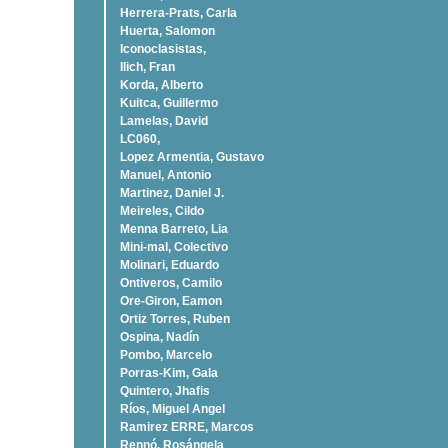
Herrera-Prats, Carla
Huerta, Salomon
Iconoclasistas,
Ilich, Fran
Korda, Alberto
Kuitca, Guillermo
Lamelas, David
LC060,
Lopez Armentia, Gustavo
Manuel, Antonio
Martinez, Daniel J.
Meireles, Cildo
Menna Barreto, Lia
Mini-mal, Colectivo
Molinari, Eduardo
Ontiveros, Camilo
Ore-Giron, Eamon
Ortiz Torres, Ruben
Ospina, Nadí­n
Pombo, Marcelo
Porras-Kim, Gala
Quintero, Jhafis
Rí­os, Miguel Angel
Ramirez ERRE, Marcos
Rennó, Rosángela