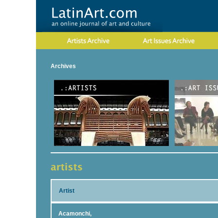
Archives
Artist
Acamonchi,