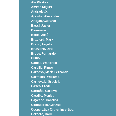
Ala Plástica,
Alvear, Miguel
Andrade, X.
Apóstol, Alexander
Artigas, Gustavo
Bassi, Javier
Basurama,
Bedia, José
Bradford, Mark
Bravo, Argelia
Bruzzone, Dino
Bryce, Fernando
Bulbo,
Caldas, Waltercio
Cardillo, Rimer
Cardoso, Marí­a Fernanda
Carmona , Williams
Carnevale, Graciela
Casco, Fredi
Castaño, Carolyn
Castillo, Monica
Caycedo, Carolina
Cienfuegos, Gonzalo
Cooperativa Cráter Invertido,
Cordero, Raúl